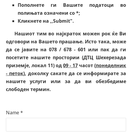
Пополнете ги Вашите податоци во
полињата означени со *;
Кликнете на ,,Submit".
Нашиот тим во најкраток можен рок ќе Ви
одговори на Вашето прашање. Исто така, може
да се јавите на 078 / 678 - 601 или пак да ги
посетите нашите простории (ДТЦ Шехерезада
приземје, локал 11) од
09 - 17
часот (
понеделник
- петок
), доколку сакате да се информирате за
нашите услуги или за да ви обезбедиме
слободен термин.
Name
*